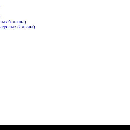
)
)
вых баллона)
итровых баллона)