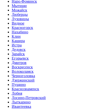
Наро-Фоминск
Мытищи
Можайск
Люберцы
Луховицы
Видное
Красногорск
Нахабино
Клин
Кашира
Истра
Дедовск
Зарайск
Егорьевск
Дмитров
Воскресенск
Волоколамск
Черноголовка
Дзержинский
Пущино
Краснознаменск
Лобня
Лосино-Петровский
Лыткарино
Ивантеевка