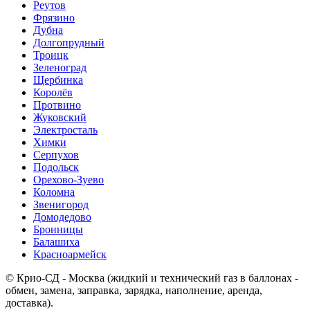
Реутов
Фрязино
Дубна
Долгопрудный
Троицк
Зеленоград
Щербинка
Королёв
Протвино
Жуковский
Электросталь
Химки
Серпухов
Подольск
Орехово-Зуево
Коломна
Звенигород
Домодедово
Бронницы
Балашиха
Красноармейск
© Крио-СД - Москва (жидкий и технический газ в баллонах -
обмен, замена, заправка, зарядка, наполнение, аренда,
доставка).