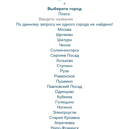
×
Выберите город
Поиск:
По данному запросу ни одного города не найдено!
Москва
Щелково
Шатура
Чехов
Солнечногорск
Сергиев Посад
Хотьково
Ступино
Руза
Раменское
Пушкино
Павловский Посад
Одинцово
Кубинка
Голицыно
Ногинск
Электроугли
Старая Купавна
Апрелевка
Наро-Фоминск