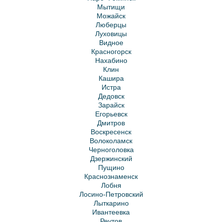
Мытищи
Можайск
Люберцы
Луховицы
Видное
Красногорск
Нахабино
Клин
Кашира
Истра
Дедовск
Зарайск
Егорьевск
Дмитров
Воскресенск
Волоколамск
Черноголовка
Дзержинский
Пущино
Краснознаменск
Лобня
Лосино-Петровский
Лыткарино
Ивантеевка
Реутов