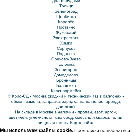
Долгопрудный
Троицк
Зеленоград
Щербинка
Королёв
Протвино
Жуковский
Электросталь
Химки
Серпухов
Подольск
Орехово-Зуево
Коломна
Звенигород
Домодедово
Бронницы
Балашиха
Красноармейск
© Крио-СД - Москва (жидкий и технический газ в баллонах -
обмен, замена, заправка, зарядка, наполнение, аренда,
доставка).
На складе в Москве в наличии -
пропан
,
азот
,
аргон
,
ацетилен
,
углекислота
,
кислород
,
смесь для сварки
,
гелий
,
пищевая смесь.
Карта сайта.
Продолжая пользоваться
Мы используем файлы cookie.