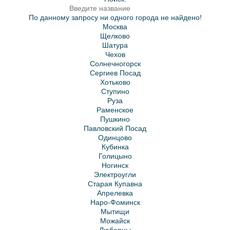
По данному запросу ни одного города не найдено!
Москва
Щелково
Шатура
Чехов
Солнечногорск
Сергиев Посад
Хотьково
Ступино
Руза
Раменское
Пушкино
Павловский Посад
Одинцово
Кубинка
Голицыно
Ногинск
Электроугли
Старая Купавна
Апрелевка
Наро-Фоминск
Мытищи
Можайск