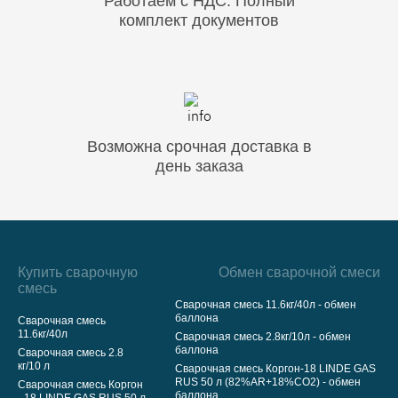
Работаем с НДС. Полный
комплект документов
Возможна срочная доставка в
день заказа
Купить сварочную
Обмен сварочной смеси
смесь
Сварочная смесь 11.6кг/40л - обмен
баллона
Сварочная смесь
11.6кг/40л
Сварочная смесь 2.8кг/10л - обмен
баллона
Сварочная смесь 2.8
кг/10 л
Сварочная смесь Коргон-18 LINDE GAS
RUS 50 л (82%AR+18%CO2) - обмен
Сварочная смесь Коргон
баллона