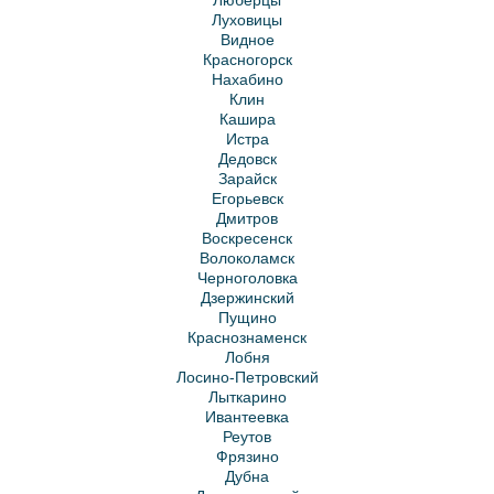
Люберцы
Луховицы
Видное
Красногорск
Нахабино
Клин
Кашира
Истра
Дедовск
Зарайск
Егорьевск
Дмитров
Воскресенск
Волоколамск
Черноголовка
Дзержинский
Пущино
Краснознаменск
Лобня
Лосино-Петровский
Лыткарино
Ивантеевка
Реутов
Фрязино
Дубна