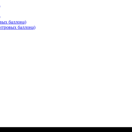
)
)
вых баллона)
итровых баллона)