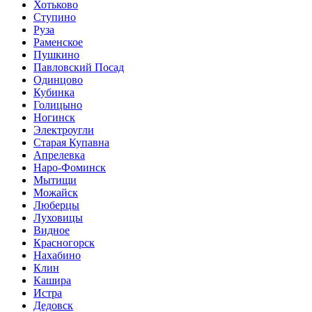
Хотьково
Ступино
Руза
Раменское
Пушкино
Павловский Посад
Одинцово
Кубинка
Голицыно
Ногинск
Электроугли
Старая Купавна
Апрелевка
Наро-Фоминск
Мытищи
Можайск
Люберцы
Луховицы
Видное
Красногорск
Нахабино
Клин
Кашира
Истра
Дедовск