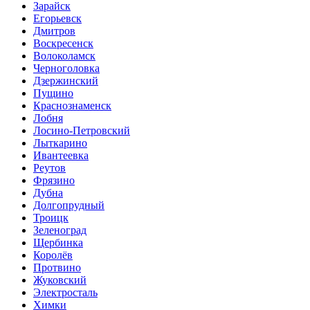
Зарайск
Егорьевск
Дмитров
Воскресенск
Волоколамск
Черноголовка
Дзержинский
Пущино
Краснознаменск
Лобня
Лосино-Петровский
Лыткарино
Ивантеевка
Реутов
Фрязино
Дубна
Долгопрудный
Троицк
Зеленоград
Щербинка
Королёв
Протвино
Жуковский
Электросталь
Химки