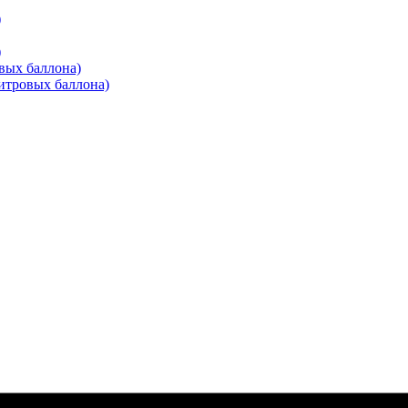
)
)
вых баллона)
итровых баллона)