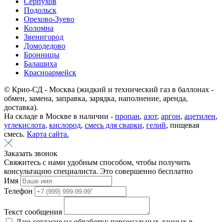
Серпухов
Подольск
Орехово-Зуево
Коломна
Звенигород
Домодедово
Бронницы
Балашиха
Красноармейск
© Крио-СД - Москва (жидкий и технический газ в баллонах -
обмен, замена, заправка, зарядка, наполнение, аренда,
доставка).
На складе в Москве в наличии -
пропан
,
азот
,
аргон
,
ацетилен
,
углекислота
,
кислород
,
смесь для сварки
,
гелий
, пищевая
смесь.
Карта сайта.
Заказать звонок
Свяжитесь с нами удобным способом, чтобы получить
консультацию специалиста. Это совершенно бесплатно
Имя
Телефон
Текст сообщения
Даю согласие на обработку персональных данных в