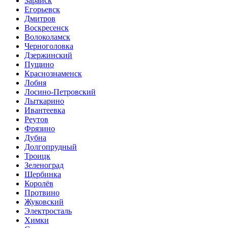
Зарайск
Егорьевск
Дмитров
Воскресенск
Волоколамск
Черноголовка
Дзержинский
Пущино
Краснознаменск
Лобня
Лосино-Петровский
Лыткарино
Ивантеевка
Реутов
Фрязино
Дубна
Долгопрудный
Троицк
Зеленоград
Щербинка
Королёв
Протвино
Жуковский
Электросталь
Химки