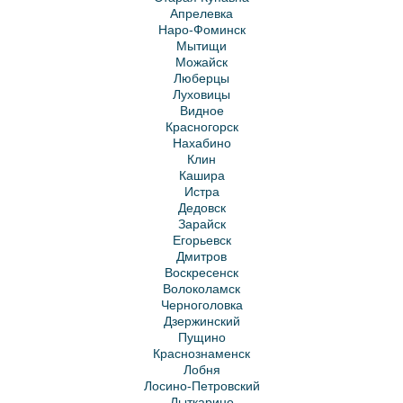
Апрелевка
Наро-Фоминск
Мытищи
Можайск
Люберцы
Луховицы
Видное
Красногорск
Нахабино
Клин
Кашира
Истра
Дедовск
Зарайск
Егорьевск
Дмитров
Воскресенск
Волоколамск
Черноголовка
Дзержинский
Пущино
Краснознаменск
Лобня
Лосино-Петровский
Лыткарино