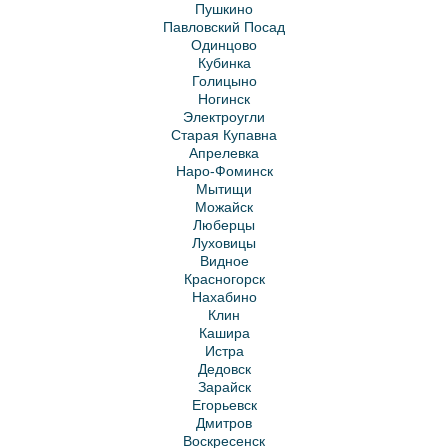
Пушкино
Павловский Посад
Одинцово
Кубинка
Голицыно
Ногинск
Электроугли
Старая Купавна
Апрелевка
Наро-Фоминск
Мытищи
Можайск
Люберцы
Луховицы
Видное
Красногорск
Нахабино
Клин
Кашира
Истра
Дедовск
Зарайск
Егорьевск
Дмитров
Воскресенск