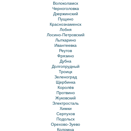
Волоколамск
Черноголовка
Дзержинский
Пущино
Краснознаменск
Лобня
Лосино-Петровский
Лыткарино
Ивантеевка
Реутов
Фрязино
Дубна
Долгопрудный
Троицк
Зеленоград
Щербинка
Королёв
Протвино
Жуковский
Электросталь
Химки
Серпухов
Подольск
Орехово-Зуево
Коломна