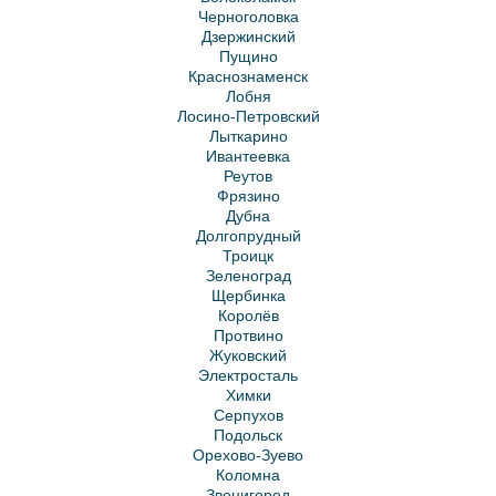
Черноголовка
Дзержинский
Пущино
Краснознаменск
Лобня
Лосино-Петровский
Лыткарино
Ивантеевка
Реутов
Фрязино
Дубна
Долгопрудный
Троицк
Зеленоград
Щербинка
Королёв
Протвино
Жуковский
Электросталь
Химки
Серпухов
Подольск
Орехово-Зуево
Коломна
Звенигород