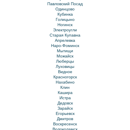
Павловский Посад
Одинцово
Кубинка
Голицыно
Ногинск
Электроугли
Старая Купавна
Апрелевка
Наро-Фоминск
Мытищи
Можайск
Люберцы
Луховицы
Видное
Красногорск
Нахабино
Клин
Кашира
Истра
Дедовск
Зарайск
Егорьевск
Дмитров
Воскресенск
Волоколамск