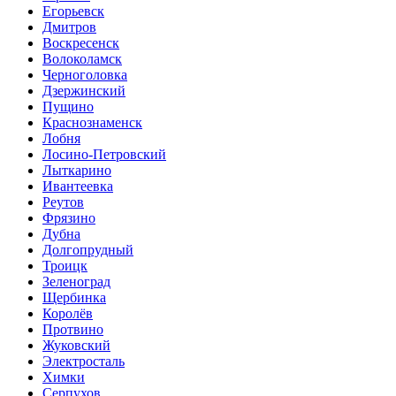
Егорьевск
Дмитров
Воскресенск
Волоколамск
Черноголовка
Дзержинский
Пущино
Краснознаменск
Лобня
Лосино-Петровский
Лыткарино
Ивантеевка
Реутов
Фрязино
Дубна
Долгопрудный
Троицк
Зеленоград
Щербинка
Королёв
Протвино
Жуковский
Электросталь
Химки
Серпухов