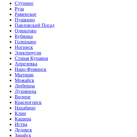
Ступино
Руза
Раменское
Пушкино
Павловский Посад
Одинцово
Кубинка
Голицыно
Ногинск
Электроугли
Старая Купавна
Апрелевка
Наро-Фоминск
Мытищи
Можайск
Люберцы
Луховицы
Видное
Красногорск
Нахабино
Клин
Кашира
Истра
Дедовск
Зарайск